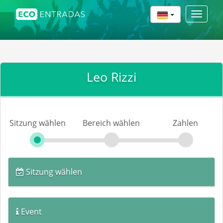
Toggle
navigat
Leo Rizzi
Sitzung wählen
Bereich wählen
Zahlen
Sitzung wählen
Event