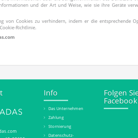
Informationen und der Art und Weise, wie sie ihre Geräte ve
gung von Cookies zu verhindern, indem er die entsprechende 
Cookie-Richtlinie.
as.com
t
Info
Folgen Si
Facebook
Das Unternehmen
Zahlung
Stornierung
das.com
Datenschutz-