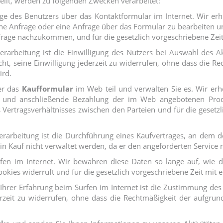
tellt, werden zu folgenden Zwecken verarbeitet:
age des Benutzers über das Kontaktformular im Internet. Wir e
ne Anfrage oder eine Anfrage über das Formular zu bearbeiten un
 Anfrage nachzukommen, und für die gesetzlich vorgeschriebene Zei
erarbeitung ist die Einwilligung des Nutzers bei Auswahl des A
t, seine Einwilligung jederzeit zu widerrufen, ohne dass die Re
ird.
er das
Kaufformular
im Web teil und verwalten Sie es. Wir e
g und anschließende Bezahlung der im Web angebotenen Produ
Vertragsverhältnisses zwischen den Parteien und für die gesetzli
rarbeitung ist die Durchführung eines Kaufvertrages, an dem der
in Kauf nicht verwaltet werden, da er den angeforderten Service n
fen im Internet. Wir bewahren diese Daten so lange auf, wie de
ookies widerruft und für die gesetzlich vorgeschriebene Zeit mit 
Ihrer Erfahrung beim Surfen im Internet ist die Zustimmung de
erzeit zu widerrufen, ohne dass die Rechtmäßigkeit der aufgrun