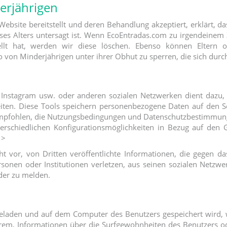
erjährigen
ebsite bereitstellt und deren Behandlung akzeptiert, erklärt, da
ses Alters untersagt ist. Wenn EcoEntradas.com zu irgendeinem Z
llt hat, werden wir diese löschen. Ebenso können Eltern o
n Minderjährigen unter ihrer Obhut zu sperren, die sich durch F
 Instagram usw. oder anderen sozialen Netzwerken dient dazu,
eiten. Diese Tools speichern personenbezogene Daten auf den Se
d empfohlen, die Nutzungsbedingungen und Datenschutzbestimmun
terschiedlichen Konfigurationsmöglichkeiten in Bezug auf den 
 >
t vor, von Dritten veröffentlichte Informationen, die gegen da
sonen oder Institutionen verletzen, aus seinen sozialen Netzw
oder zu melden.
ergeladen und auf dem Computer des Benutzers gespeichert wird, 
em, Informationen über die Surfgewohnheiten des Benutzers ode