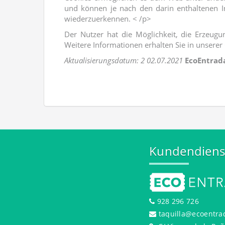
und können je nach den darin enthaltenen 
wiederzuerkennen. < /p>
Der Nutzer hat die Möglichkeit, die Erzeu
Weitere Informationen erhalten Sie in unserer 
Aktualisierungsdatum: 2 02.07.2021
EcoEntrad
Kundendiens
928 296 726
taquilla@ecoentra