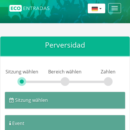
Toggle
navigat
Perversidad
Sitzung wählen
Bereich wählen
Zahlen
Sitzung wählen
Event