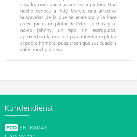
casado, cuya única pasión es la pintura. Una
noche conoce a Kitty March, una atractiva
buscavidas de la que se enamora y le hace
creer que es un pintor de éxito. La chica y su
novio Johnny, un tipo sin escrúpulos,
aprovechan la ocasión para intentar explotar
al pobre hombre, pues creen que sus cuadors
valen mucho dinero.
Kundendienst
928 296 726