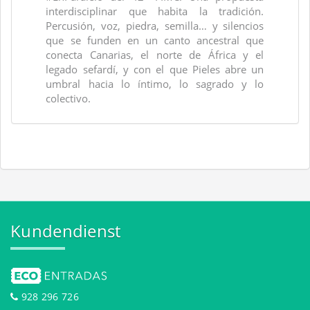
interdisciplinar que habita la tradición.
Percusión, voz, piedra, semilla… y silencios
que se funden en un canto ancestral que
conecta Canarias, el norte de África y el
legado sefardí, y con el que Pieles abre un
umbral hacia lo íntimo, lo sagrado y lo
colectivo.
Kundendienst
928 296 726