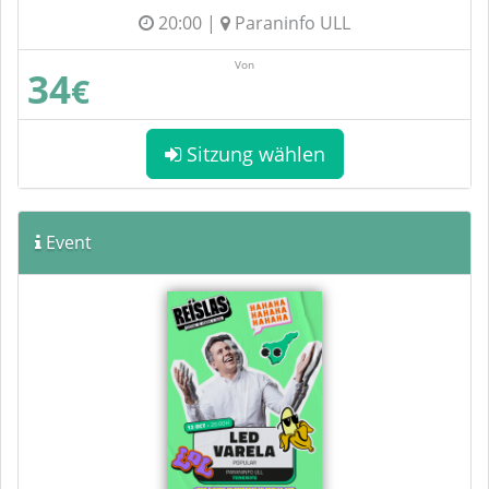
20:00 |
Paraninfo ULL
Von
34
€
Sitzung wählen
Event