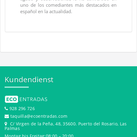
uno de los comediantes más destacados en
español en la actualidad.
Kundendienst
928 296 726
taquilla@ecoentradas.com
C/ Virgen de la Peña, 48, 35600. Puerto del Rosario, Las
Palmas
Montag bis Freitag:08:00 – 20:00