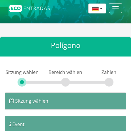
Toggle
navigat
Polígono
Sitzung wählen
Bereich wählen
Zahlen
Sitzung wählen
Event