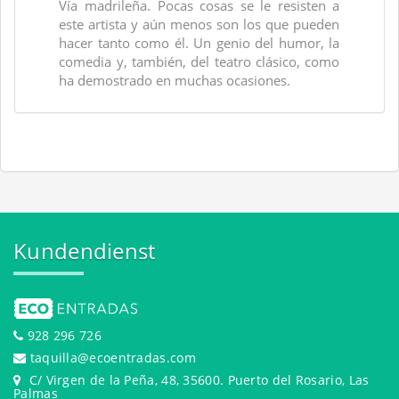
Vía madrileña. Pocas cosas se le resisten a
este artista y aún menos son los que pueden
hacer tanto como él. Un genio del humor, la
comedia y, también, del teatro clásico, como
ha demostrado en muchas ocasiones.
Kundendienst
928 296 726
taquilla@ecoentradas.com
C/ Virgen de la Peña, 48, 35600. Puerto del Rosario, Las
Palmas