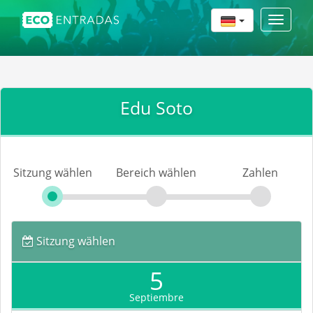
Toggle
navigat
Edu Soto
Sitzung wählen
Bereich wählen
Zahlen
Sitzung wählen
5
Septiembre