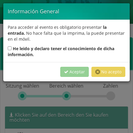
Toggle
Información General
navigat
Para acceder al evento es obligatorio presentar
la
entrada.
No hace falta que la imprima, la puede presentar
en el móvil.
Maru Candel
He leido y declaro tener el conocimiento de dicha
información.
Monólo | 4ª Temporada //
Teatro Municipal de Tías //
05-12-26 //
20:00
Aceptar
No acepto
Sitzung wählen
Bereich wählen
Zahlen
Klicken Sie auf den Bereich den Sie kaufen
möchten