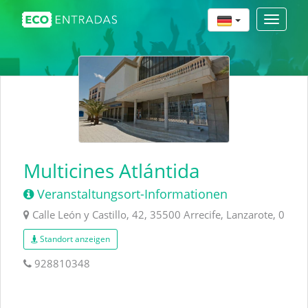
Toggle
navigat
Multicines Atlántida
Veranstaltungsort-Informationen
Calle León y Castillo, 42, 35500 Arrecife, Lanzarote, 0
Standort anzeigen
928810348