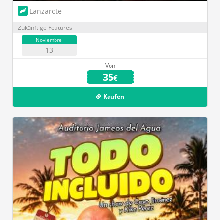
Lanzarote
Zukünftige Features
Noviembre
13
Von
35
€
Kaufen