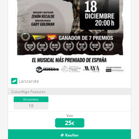
Lanzarote
Zukünftige Features
Diciembre
18
Von
25
€
Kaufen