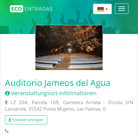
Toggle
navigat
Auditorio Jameos del Agua
Veranstaltungsort-Informationen
LZ 204, Parcela 109, Carretera Arrieta - Órzola S/N
Lanzarote, 35542 Punta Mujeres, Las Palmas, 0
Standort anzeigen