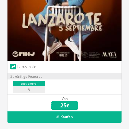
Lanzarote
Zukünftige Features
Septiembre
5
Von
25
€
Kaufen