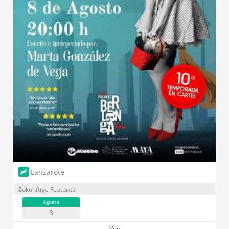
Lanzarote
Zukünftige Features
Agosto
8
Von