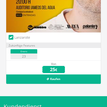
Lanzarote
Zukünftige Features
Enero
23
Von
25
€
Kaufen
Kundendienst