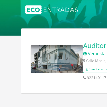
Auditor
Veranstal
Calle Medio,
Standort anz
922140117