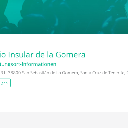
io Insular de la Gomera
tungsort-Informationen
 31, 38800 San Sebastián de La Gomera, Santa Cruz de Tenerife, 
eigen